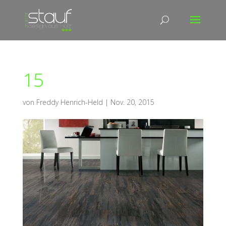
15
von
Freddy Henrich-Held
|
Nov. 20, 2015